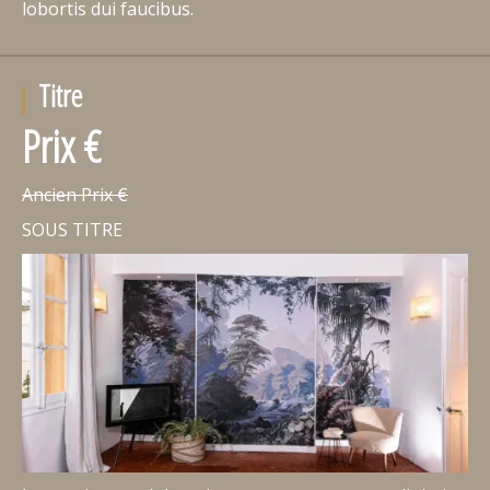
lobortis dui faucibus.
Titre
Prix €
Ancien Prix €
SOUS TITRE