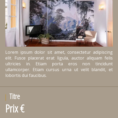
Lorem ipsum dolor sit amet, consectetur adipiscing
elit. Fusce placerat erat ligula, auctor aliquam felis
ultricies in. Etiam porta eros non tincidunt
ullamcorper. Etiam cursus urna ut velit blandit, et
lobortis dui faucibus.
Titre
Prix €