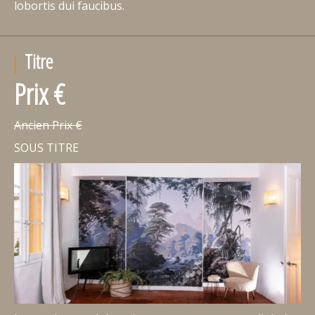
lobortis dui faucibus.
Titre
Prix €
Ancien Prix €
SOUS TITRE