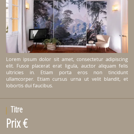
Lorem ipsum dolor sit amet, consectetur adipiscing
elit. Fusce placerat erat ligula, auctor aliquam felis
ultricies in. Etiam porta eros non tincidunt
ullamcorper. Etiam cursus urna ut velit blandit, et
lobortis dui faucibus.
Titre
Prix €